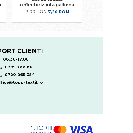
m
reflectorizanta galbena
<10cd lux/metru
8,00 RON
7,20 RON
3,80 RON
de la 
PORT CLIENTI
08.30-17.00
0799 766 801
0720 065 354
fice@topp-textil.ro