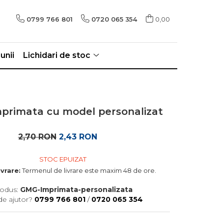
0799 766 801
0720 065 354
0,00
unii
Lichidari de stoc
primata cu model personalizat
2,70 RON
2,43 RON
STOC EPUIZAT
ivrare:
Termenul de livrare este maxim 48 de ore.
odus:
GMG-Imprimata-personalizata
de ajutor?
0799 766 801
/
0720 065 354