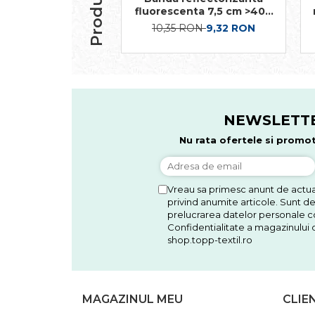
fluorescenta 7,5 cm >400
cd/lux
10,35 RON
9,32 RON
NEWSLETT
Nu rata ofertele si promot
Vreau sa primesc anunt de actual
privind anumite articole. Sunt d
prelucrarea datelor personale co
Confidentialitate a magazinului d
shop.topp-textil.ro
MAGAZINUL MEU
CLIE