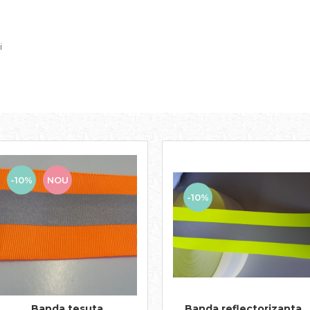
i
-10%
NOU
-10%
Banda tesuta
Banda reflectorizanta