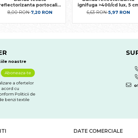
reflectorizanta portocaliu
ignifuga >400/cd lux, 5 c
fluorescent
8,00 RON
7,20 RON
6,63 RON
5,97 RON
ER
SU
iile noastre
izare a ofertelor
of
e acord cu
nform Politicii de
e benzi textile
NTI
DATE COMERCIALE