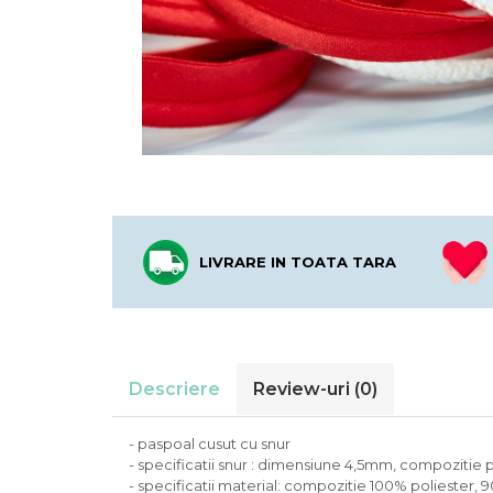
LIVRARE IN TOATA TARA
Descriere
Review-uri
(0)
- paspoal cusut cu snur
- specificatii snur : dimensiune 4,5mm, compozitie p
- specificatii material: compozitie 100% poliester, 9