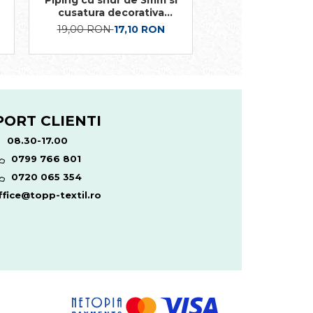
Piping cu snur de 3mm si
Piping cu snur d
cusatura decorativa
cusatura decorat
manuala
zag
19,00 RON
17,10 RON
20,00 RON
18,
PORT CLIENTI
08.30-17.00
0799 766 801
0720 065 354
fice@topp-textil.ro