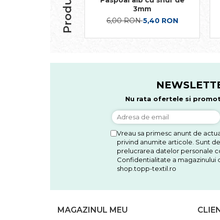
Paspoal alb cu snur de
3mm
6,00 RON
5,40 RON
NEWSLETT
Nu rata ofertele si promot
Vreau sa primesc anunt de actual
privind anumite articole. Sunt d
prelucrarea datelor personale co
Confidentialitate a magazinului d
shop.topp-textil.ro
MAGAZINUL MEU
CLIE