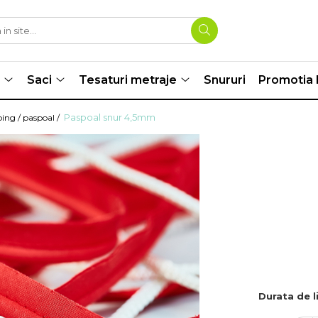
Saci
Tesaturi metraje
Snururi
Promotia l
Paspoal snur 4,5mm
ping / paspoal /
Durata de l