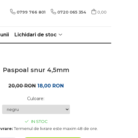
0799 766 801
0720 065 354
0,00
unii
Lichidari de stoc
Paspoal snur 4,5mm
20,00 RON
18,00 RON
Culoare
:
IN STOC
ivrare:
Termenul de livrare este maxim 48 de ore.