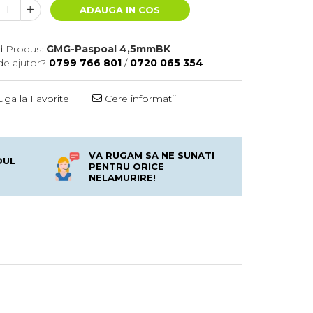
ADAUGA IN COS
 Produs:
GMG-Paspoal 4,5mmBK
de ajutor?
0799 766 801
/
0720 065 354
ga la Favorite
Cere informatii
VA RUGAM SA NE SUNATI
DUL
PENTRU ORICE
NELAMURIRE!