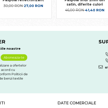
Paspoal reflectorizant
Paspoal snur 2mm din
satin, diferite culori
30,00 RON
27,00 RON
46,00 RON
41,40 RON
ER
SU
iile noastre
izare a ofertelor
of
e acord cu
nform Politicii de
e benzi textile
NTI
DATE COMERCIALE