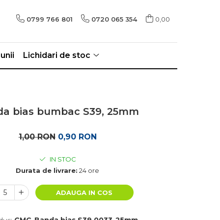
0799 766 801
0720 065 354
0,00
unii
Lichidari de stoc
da bias bumbac S39, 25mm
1,00 RON
0,90 RON
IN STOC
Durata de livrare:
24 ore
ADAUGA IN COS