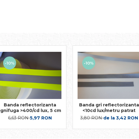
-10%
-10%
Banda gri reflectorizanta
Banda reflectorizanta
<10cd lux/metru patrat
ignifuga >400/cd lux, 5 cm
3,80 RON
de la 3,42 RON
6,63 RON
5,97 RON