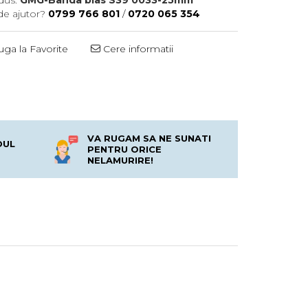
dus:
GMG-Banda bias S39 0033-25mm
de ajutor?
0799 766 801
/
0720 065 354
ga la Favorite
Cere informatii
VA RUGAM SA NE SUNATI
DUL
PENTRU ORICE
NELAMURIRE!