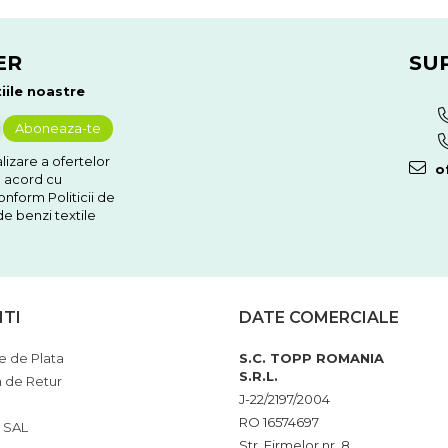
ER
SU
iile noastre
izare a ofertelor
of
e acord cu
nform Politicii de
e benzi textile
NTI
DATE COMERCIALE
 de Plata
S.C. TOPP ROMANIA
S.R.L.
a de Retur
J-22/2197/2004
RO 16574697
 SAL
Str. Firmelor nr. 8,