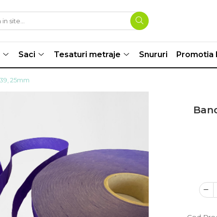
Saci
Tesaturi metraje
Snururi
Promotia l
S39, 25mm
Ban