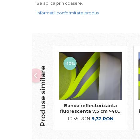
Se aplica prin coasere.
Informatii conformitate produs
-10%
Produse similare
Banda reflectorizanta
fluorescenta 7,5 cm >400
cd/lux
10,35 RON
9,32 RON