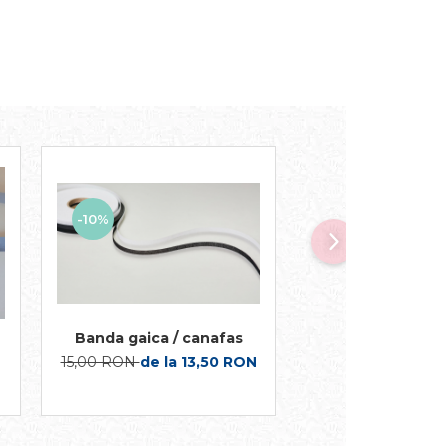
-10%
-10%
Banda gaica / canafas
Banda satinata
15,00 RON
de la 13,50 RON
3,03 RON
2,7