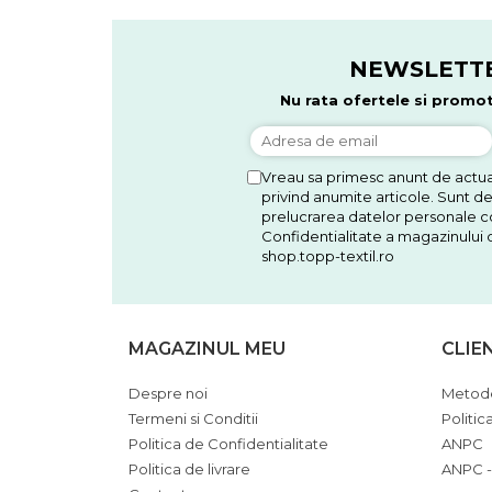
NEWSLETT
Nu rata ofertele si promot
Vreau sa primesc anunt de actual
privind anumite articole. Sunt d
prelucrarea datelor personale co
Confidentialitate a magazinului d
shop.topp-textil.ro
MAGAZINUL MEU
CLIE
Despre noi
Metode
Termeni si Conditii
Politic
Politica de Confidentialitate
ANPC
Politica de livrare
ANPC -