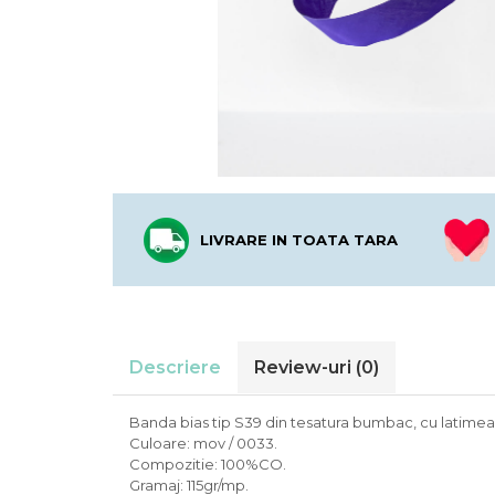
LIVRARE IN TOATA TARA
Descriere
Review-uri
(0)
Banda bias tip S39 din tesatura bumbac, cu latime
Culoare: mov / 0033.
Compozitie: 100%CO.
Gramaj: 115gr/mp.